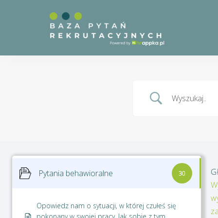
G
Pytania behawioralne
30
W
w
Opowiedz nam o sytuacji, w której czułeś się
z
pokonany w swojej pracy. Jak sobie z tym