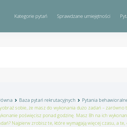
Kategorie pytań
Sprawdzane umiejętności
Pyt
łówna
Baza pytań rekrutacyjnych
Pytania behawioraln
yobraź sobie, że masz do wykonania dużo zadań – zarówno taki
ykonanie poświęcisz ponad godzinę. Masz 8h na ich wykonani
adań? Najpierw zrobisz te, które wymagają więcej czasu, a te,