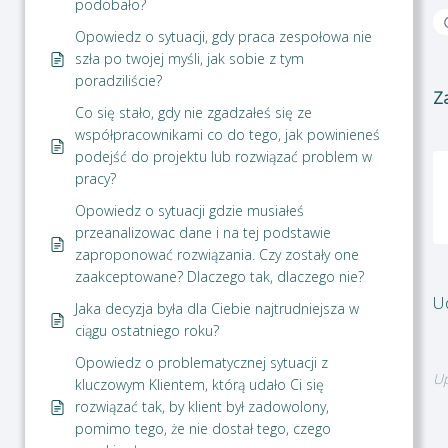
podobało?
Opowiedz o sytuacji, gdy praca zespołowa nie
szła po twojej myśli, jak sobie z tym
poradziliście?
Z
Co się stało, gdy nie zgadzałeś się ze
współpracownikami co do tego, jak powinieneś
podejść do projektu lub rozwiązać problem w
pracy?
Opowiedz o sytuacji gdzie musiałeś
przeanalizowac dane i na tej podstawie
zaproponować rozwiązania. Czy zostały one
zaakceptowane? Dlaczego tak, dlaczego nie?
Ud
Jaka decyzja była dla Ciebie najtrudniejsza w
ciągu ostatniego roku?
Opowiedz o problematycznej sytuacji z
Up
kluczowym Klientem, którą udało Ci się
rozwiązać tak, by klient był zadowolony,
pomimo tego, że nie dostał tego, czego