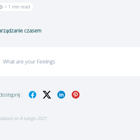
< 1 min read
arządzanie czasem
What are your Feelings
ostępnij :
dated on 8 lutego 2021