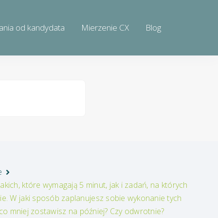
ania od kandydata
Mierzenie CX
Blog
e
ch, które wymagają 5 minut, jak i zadań, na których
e. W jaki sposób zaplanujesz sobie wykonanie tych
 co mniej zostawisz na później? Czy odwrotnie?