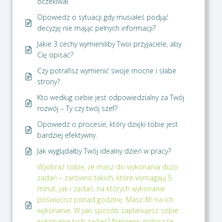
oczekiwał.
Opowiedz o sytuacji gdy musiałeś podjąć
decyzję nie mając pełnych informacji?
Jakie 3 cechy wymieniliby Twoi przyjaciele, aby
Cię opisać?
Czy potrafisz wymienić swoje mocne i słabe
strony?
Kto według ciebie jest odpowiedzialny za Twój
rozwój – Ty czy twój szef?
Opowiedz o procesie, który dzięki tobie jest
bardziej efektywny.
Jak wyglądałby Twój idealny dzień w pracy?
Wyobraź sobie, że masz do wykonania dużo
zadań – zarówno takich, które wymagają 5
minut, jak i zadań, na których wykonanie
poświęcisz ponad godzinę. Masz 8h na ich
wykonanie. W jaki sposób zaplanujesz sobie
wykonanie tych zadań? Najpierw zrobisz te,