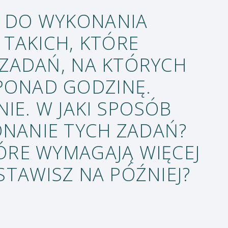
Z DO WYKONANIA
TAKICH, KTÓRE
I ZADAŃ, NA KTÓRYCH
PONAD GODZINĘ.
IE. W JAKI SPOSÓB
ONANIE TYCH ZADAŃ?
TÓRE WYMAGAJĄ WIĘCEJ
OSTAWISZ NA PÓŹNIEJ?