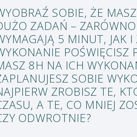
WYOBRAŹ SOBIE, ŻE MAS
DUŻO ZADAŃ – ZARÓWNO 
WYMAGAJĄ 5 MINUT, JAK 
WYKONANIE POŚWIĘCISZ 
MASZ 8H NA ICH WYKONAN
ZAPLANUJESZ SOBIE WYK
NAJPIERW ZROBISZ TE, K
CZASU, A TE, CO MNIEJ Z
CZY ODWROTNIE?