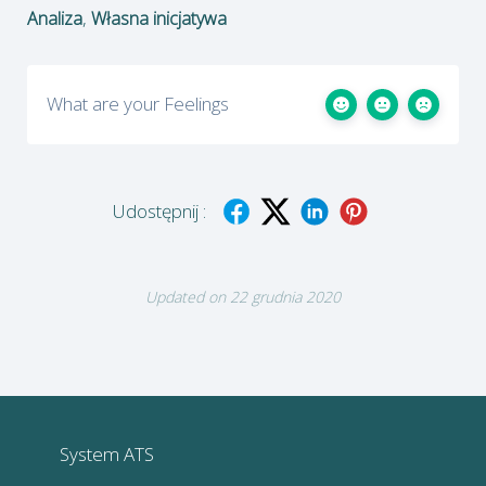
,
Analiza
Własna inicjatywa
What are your Feelings
Udostępnij :
Updated on 22 grudnia 2020
System ATS