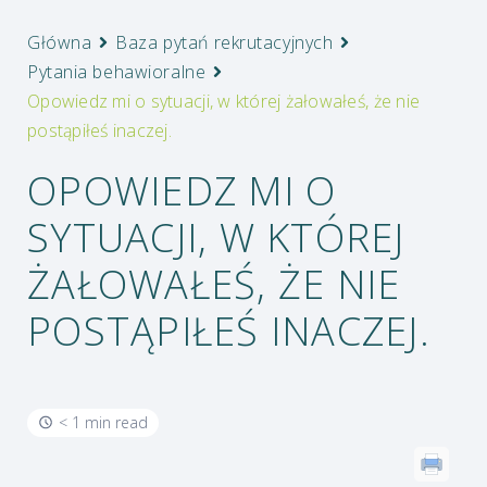
Główna
Baza pytań rekrutacyjnych
Pytania behawioralne
Opowiedz mi o sytuacji, w której żałowałeś, że nie
postąpiłeś inaczej.
OPOWIEDZ MI O
SYTUACJI, W KTÓREJ
ŻAŁOWAŁEŚ, ŻE NIE
POSTĄPIŁEŚ INACZEJ.
< 1 min read