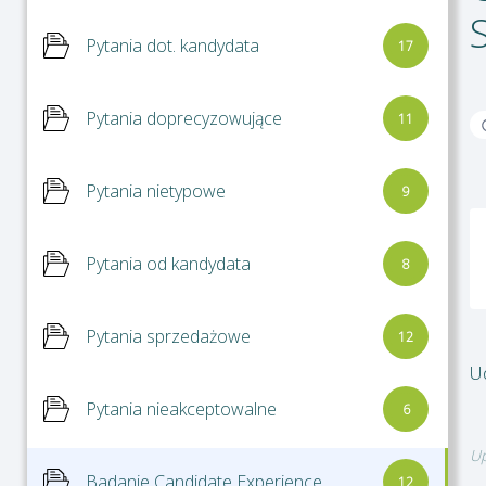
Pytania dot. kandydata
17
Pytania doprecyzowujące
11
Pytania nietypowe
9
Pytania od kandydata
8
Pytania sprzedażowe
12
Ud
Pytania nieakceptowalne
6
Up
Badanie Candidate Experience
12