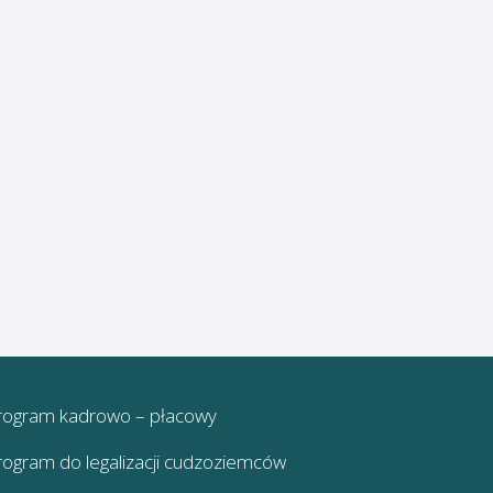
rogram kadrowo – płacowy
rogram do legalizacji cudzoziemców