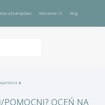
ania od kandydata
Mierzenie CX
Blog
xperience
LI/POMOCNI? OCEŃ NA