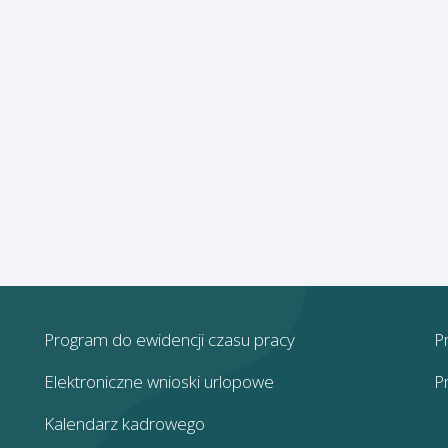
Program do ewidencji czasu pracy
P
Elektroniczne wnioski urlopowe
P
Kalendarz kadrowego