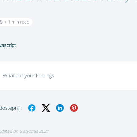
< 1 min read
vascript
What are your Feelings
ostępnij :
dated on 6 stycznia 2021