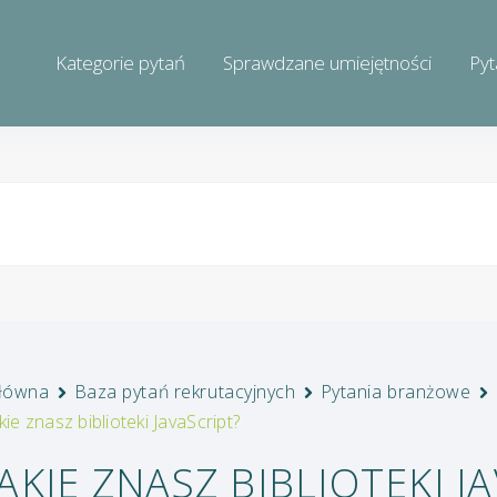
Kategorie pytań
Sprawdzane umiejętności
Pyt
łówna
Baza pytań rekrutacyjnych
Pytania branżowe
kie znasz biblioteki JavaScript?
JAKIE ZNASZ BIBLIOTEKI J