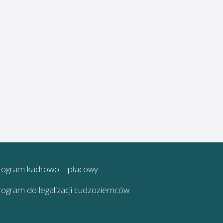
rogram kadrowo – płacowy
rogram do legalizacji cudzoziemców