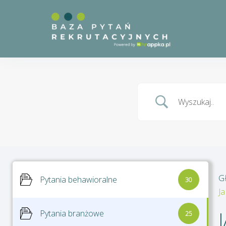
G
Pytania behawioralne
30
Ja
Pytania branżowe
25