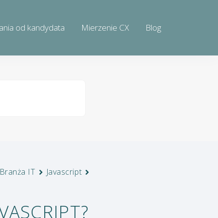
ania od kandydata
Mierzenie CX
Blog
Branża IT
Javascript
AVASCRIPT?